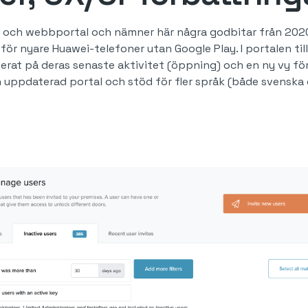
 och webbportal och nämner här några godbitar från 2020. 
 för nyare Huawei-telefoner utan Google Play. I portalen ti
serat på deras senaste aktivitet (öppning) och en ny vy för
n uppdaterad portal och stöd för fler språk (både svensk