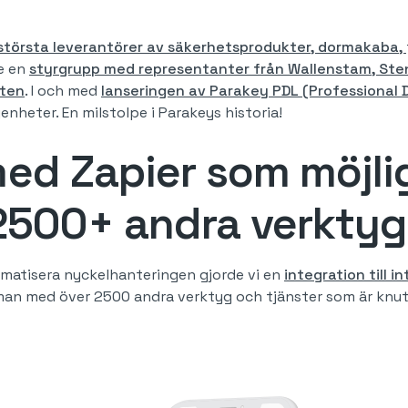
största leverantörer av säkerhetsprodukter, dormakaba,
te en
styrgrupp med representanter från Wallenstam, Sten
kten
. I och med
lanseringen av Parakey PDL (Professional D
heter. En milstolpe i Parakeys historia!
med Zapier som möjli
 2500+ andra verktyg
tomatisera nyckelhanteringen gjorde vi en
integration till 
n med över 2500 andra verktyg och tjänster som är knutna 