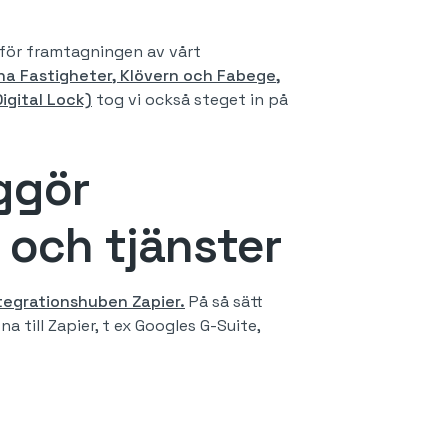
för framtagningen av vårt
a Fastigheter, Klövern och Fabege,
igital Lock)
tog vi också steget in på
ggör
 och tjänster
integrationshuben Zapier.
På så sätt
till Zapier, t ex Googles G-Suite,