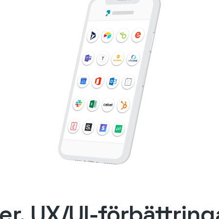
er, UX/UI-förbättring