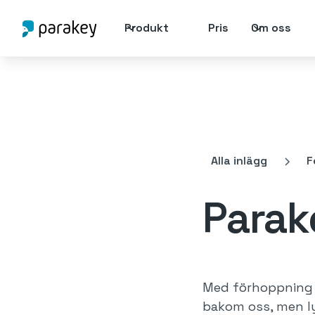
Produkt
Pris
Om oss
Alla inlägg
F
Parak
Med förhoppning o
bakom oss, men lyf