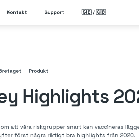
Kontakt
Support
🇸🇪 / 🇬🇧
öretaget
Produkt
ey Highlights 2
m att våra riskgrupper snart kan vaccineras lägge
ter först några riktigt bra highlights från 2020.