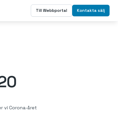
Till Webbportal
Kontakta sälj
020
r vi Corona-året