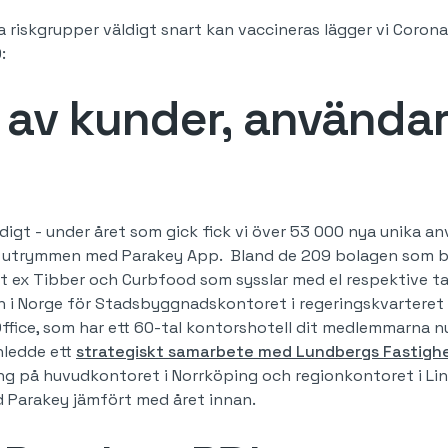
 riskgrupper väldigt snart kan vaccineras lägger vi Corona
:
t av kunder, använda
igt - under året som gick fick vi över 53 000 nya unika an
 utrymmen med Parakey App. Bland de 209 bolagen som ble
 t ex Tibber och Curbfood som sysslar med el respektive ta
on i Norge för Stadsbyggnadskontoret i regeringskvarteret
Office, som har ett 60-tal kontorshotell dit medlemmarna n
nledde ett
strategiskt samarbete med Lundbergs Fastigh
ing på huvudkontoret i Norrköping och regionkontoret i Li
d Parakey jämfört med året innan.