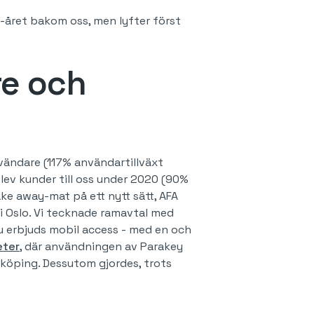
-året bakom oss, men lyfter först
re och
vändare (117% användartillväxt
v kunder till oss under 2020 (90%
ke away-mat på ett nytt sätt, AFA
 i Oslo. Vi tecknade ramavtal med
u erbjuds mobil access - med en och
eter
, där användningen av Parakey
nköping. Dessutom gjordes, trots