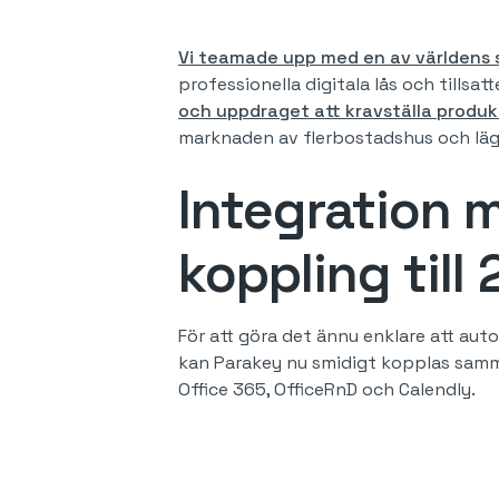
Vi teamade upp med en av världens 
professionella digitala lås och tillsat
och uppdraget att kravställa produ
marknaden av flerbostadshus och lägen
Integration 
koppling till
För att göra det ännu enklare att au
kan Parakey nu smidigt kopplas samma
Office 365, OfficeRnD och Calendly.