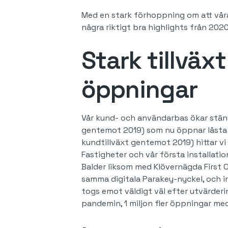
Med en stark förhoppning om att våra
några riktigt bra highlights från 2020
Stark tillväx
öppningar
Vår kund- och användarbas ökar ständ
gentemot 2019) som nu öppnar låsta
kundtillväxt gentemot 2019) hittar vi
Fastigheter och vår första installati
Balder liksom med Klövernägda First 
samma digitala Parakey-nyckel, och i
togs emot väldigt väl efter utvärder
pandemin, 1 miljon fler öppningar me