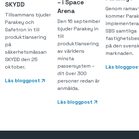
– i Space
SKYDD
Genom ramavt
Arena
Tillsammans bjuder
kommer Para
Den 16 september
Parakey och
implementera
bjuder Parakey in
Safetron in till
SBS samtliga
till
produktlansering
fastighetsbe
produktlansering
på
på den svens
av världens
säkerhetsmässan
marknaden.
minsta
SKYDD den 25
passersystem –
oktober.
Läs bloggpos
dit över 300
Läs bloggpost
personer redan är
anmälda.
Läs bloggpost