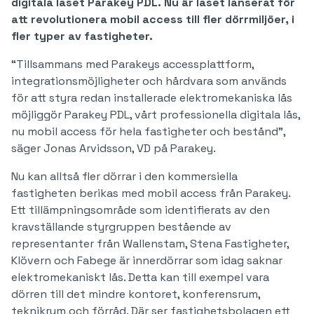
digitala låset Parakey PDL. Nu är låset lanserat för
att revolutionera mobil access till fler dörrmiljöer, i
fler typer av fastigheter.
“Tillsammans med Parakeys accessplattform,
integrationsmöjligheter och hårdvara som används
för att styra redan installerade elektromekaniska lås
möjliggör Parakey PDL, vårt professionella digitala lås,
nu mobil access för hela fastigheter och bestånd”,
säger Jonas Arvidsson, VD på Parakey.
Nu kan alltså fler dörrar i den kommersiella
fastigheten berikas med mobil access från Parakey.
Ett tillämpningsområde som identifierats av den
kravställande styrgruppen bestående av
representanter från Wallenstam, Stena Fastigheter,
Klövern och Fabege är innerdörrar som idag saknar
elektromekaniskt lås. Detta kan till exempel vara
dörren till det mindre kontoret, konferensrum,
teknikrum och förråd. Där ser fastighetsbolagen ett