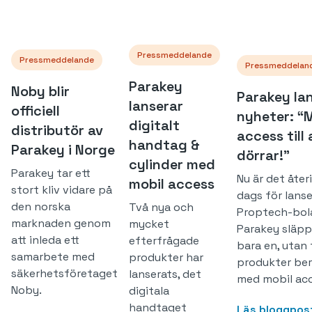
Pressmeddelande
Pressmeddelande
Pressmeddelan
Parakey
Noby blir
Parakey la
lanserar
officiell
nyheter: “M
digitalt
distributör av
access till 
handtag &
Parakey i Norge
dörrar!”
cylinder med
Parakey tar ett
Nu är det åter
mobil access
stort kliv vidare på
dags för lanse
den norska
Två nya och
Proptech-bol
marknaden genom
mycket
Parakey släpp
att inleda ett
efterfrågade
bara en, utan
samarbete med
produkter har
produkter ber
säkerhetsföretaget
lanserats, det
med mobil acc
Noby.
digitala
handtaget
Läs bloggpos