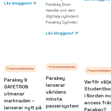
Läs bloggpost
Parakey Door
Handle och den
digitala cylindern
Parakey Cylinder.
Läs bloggpost
Pressmeddelande
Pressmeddelande
Pressmeddelan
Parakey
Parakey &
Varför välj
lanserar
SAFETRON
Studentbo
världens
utmanar
i Norden mo
minsta
marknaden –
access frå
passersystem
lanserar nytt på
Parakey?