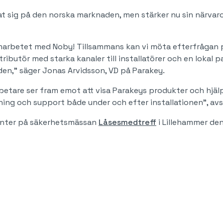
at sig på den norska marknaden, men stärker nu sin närvaro
samarbetet med Noby! Tillsammans kan vi möta efterfrågan p
tributör med starka kanaler till installatörer och en lokal
en," säger Jonas Arvidsson, VD på Parakey.
betare ser fram emot att visa Parakeys produkter och hjälp
dning och support både under och efter installationen”, avs
onter på säkerhetsmässan
Låsesmedtreff
i Lillehammer den