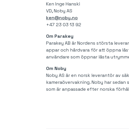
Ken Inge Hanski
VD, Noby AS
ken@noby.no
+47 23 03 13 92
‍Om Parakey
Parakey AB är Nordens största leveran
appar och hårdvara för att öppna lå
användare som öppnar låsta utrymme
Om Noby
Noby AS är en norsk leverantör av sä
kameraövervakning. Noby har sedan st
som är anpassade efter norska förhå