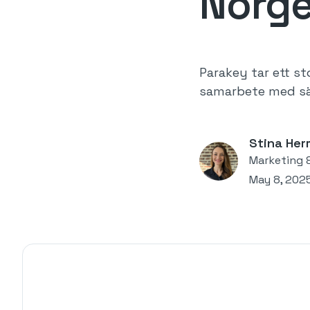
Norg
Parakey tar ett s
samarbete med sä
Stina He
Marketing 
May 8, 202