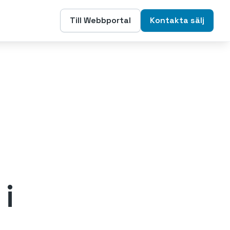
Till Webbportal
Kontakta sälj
i