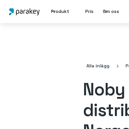
Produkt
Pris
Om oss
Alla inlägg
P
Noby b
distri