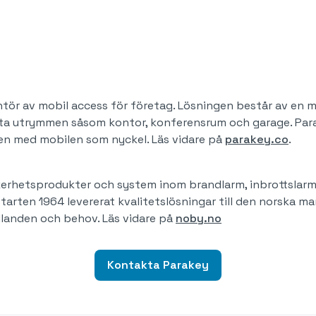
tör av mobil access för företag. Lösningen består av en m
sta utrymmen såsom kontor, konferensrum och garage. Para
n med mobilen som nyckel. Läs vidare på
parakey.co
.
kerhetsprodukter och system inom brandlarm, inbrottslarm
arten 1964 levererat kvalitetslösningar till den norska 
llanden och behov. Läs vidare på
noby.no
Kontakta Parakey