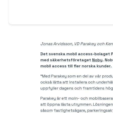
Jonas Arvidsson, VD Parakey och Ken
Det svenska mobil access-bolaget P
med säkerhetsföretaget
Noby
. Nob
mobil access till fler norska kunder.
“Med Parakey som en del av vår produk
också lätta att installera och underhå
uppfyller dagens och framtidens hög
Parakey är ett moln- och mobilbasera
att öppna låsta utrymmen. Lösningen
såsom fastighetsägare, parkeringsakt