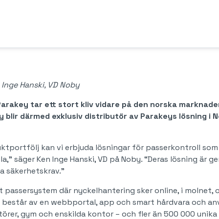
 Inge Hanski, VD Noby
arakey tar ett stort kliv vidare på den norska marknad
y blir därmed exklusiv distributör av Parakeys lösning i 
tportfölj kan vi erbjuda lösningar för passerkontroll som 
lla," säger Ken Inge Hanski, VD på Noby. “Deras lösning är g
a säkerhetskrav.”
t passersystem där nyckelhantering sker online, i molnet,
 består av en webbportal, app och smart hårdvara och anv
örer, gym och enskilda kontor – och fler än 500 000 unik