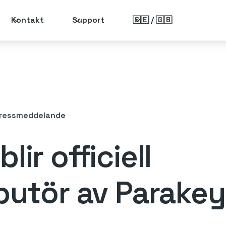
Kontakt
Support
🇸🇪 / 🇬🇧
ressmeddelande
lir officiell
butör av Parakey 