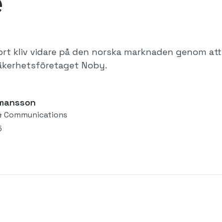
e
tort kliv vidare på den norska marknaden genom att 
kerhetsföretaget Noby.
rmansson
& Communications
5