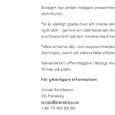
Bolaget har sedan tidigare presenter
distributör.
"Vi är väldigt glada över att inleda 
nytt sätt – genom en väletablerad dis
professionellt på den norska marknad
“Våra erfarna sälj- och supportmedar
lösningen, samt att säkerställa utbil
Samarbetet offentliggörs i Nobys m
finnas på plats.
För ytterligare information:
Jonas Arvidsson
VD, Parakey
jonas@parakey.co
+46 73 183 66 66