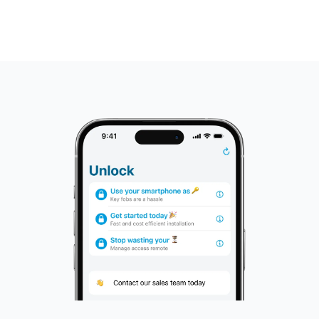
Dels finner man detta i Parakeys funktionslista men
även i vårt Help Center som är fyllt med information
om all funktionalitet.
Till funktionslistan
Till Help Center