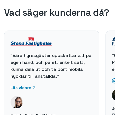
Vad säger kunderna då?
“Våra hyresgäster uppskattar att på
“
egen hand, och på ett enkelt sätt,
P
kunna dela ut och ta bort mobila
e
nycklar till anställda."
Läs vidare
J
K