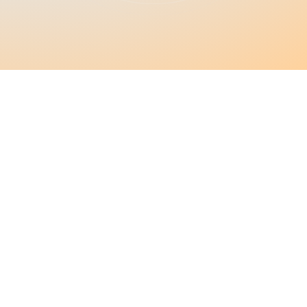
Robust och säkert
Lås upp utan internet
Ingen anslutning till internet krävs för att låsa
upp. Upplåsning sker istället via krypterad
Bluetooth.