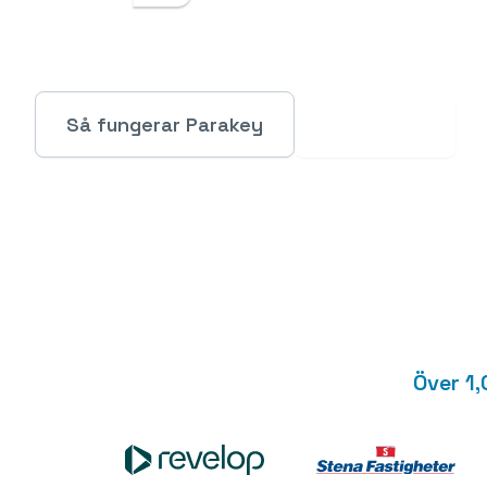
Säkrare och effektivare hantering av låsta ut
Så fungerar Parakey
Kom igång
Över 1