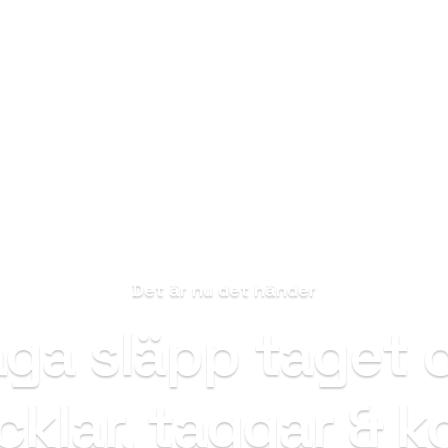
Det är nu det händer
ga släpp taget
cklar, taggar & ko