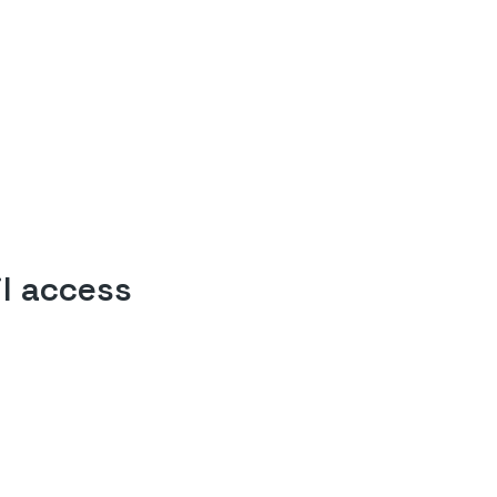
l access
70
miljoner