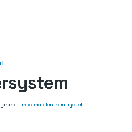
al
ersystem
utrymme –
med mobilen som nyckel
.