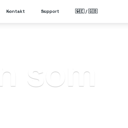
Kontakt
Support
🇸🇪 / 🇬🇧
n som