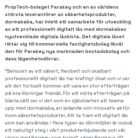
PropTech-bolaget Parakey och en av världens
största leverantörer av säkerhetsprodukter,
dormakaba, har inlett ett samarbete för utveckling
av ett professionellt digitalt lås med dormakabas
nyutvecklade digitala låskista. Det digitala låset
riktar sig till kommersiella fastighetsbolag likväl
den för Parakey nya marknaden bostadsbolag och
dess lägenhetsdörrar.
“Behovet av ett säkert, flexibelt och skalbart
professionellt digitalt lås har kraftigt ökat och vi ser
att det fortsatt kommer att vara en stor efterfrågan
på bra lösningar framåt. För att möta efterfrågan på
bästa sätt ser vi det som en självklarhet att teama
upp med dormakaba, en ledande och innovativ aktör
inom säkerhetsprodukter. Att ta fram ett digitalt lås
som kan användas i flera typer av dörrmiljöer är också
ett naturligt steg i vårt produkterbjudande och vår
vision med Parakey som bolag”, säger Parakeys VD