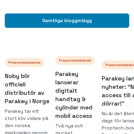
Samtliga blogginlägg
Pressmeddelande
Pressmeddelande
Pressmeddelan
Parakey
Noby blir
Parakey la
lanserar
officiell
nyheter: “M
digitalt
distributör av
access till 
handtag &
Parakey i Norge
dörrar!”
cylinder med
Parakey tar ett
Nu är det åter
mobil access
stort kliv vidare på
dags för lanse
den norska
Två nya och
Proptech-bol
marknaden genom
mycket