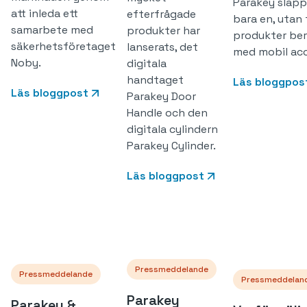
Parakey släpp
att inleda ett
efterfrågade
bara en, utan
samarbete med
produkter har
produkter ber
säkerhetsföretaget
lanserats, det
med mobil acc
Noby.
digitala
handtaget
Läs bloggpos
Läs bloggpost
Parakey Door
Handle och den
digitala cylindern
Parakey Cylinder.
Läs bloggpost
Pressmeddelande
Pressmeddelande
Pressmeddelan
Parakey
Parakey &