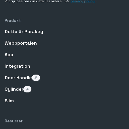
Vi bryr oss om din data, läs vidare i vår
privacy policy
.
Produkt
Detta är Parakey
Webbportalen
App
Integration
Door Handle
🎉
Cylinder
🎉
Slim
Resurser