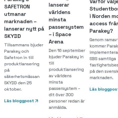
Varför välj
lanserar
SAFETRON
Studentbo
världens
utmanar
i Norden mo
minsta
marknaden –
access frå
passersystem
lanserar nytt på
Parakey?
– i Space
SKYDD
Genom ramavt
Arena
Tillsammans bjuder
kommer Para
Den 16 september
Parakey och
implementera
bjuder Parakey in
Safetron in till
SBS samtliga
till
produktlansering
fastighetsbe
produktlansering
på
på den svens
av världens
säkerhetsmässan
marknaden.
minsta
SKYDD den 25
passersystem –
oktober.
Läs bloggpos
dit över 300
Läs bloggpost
personer redan är
anmälda.