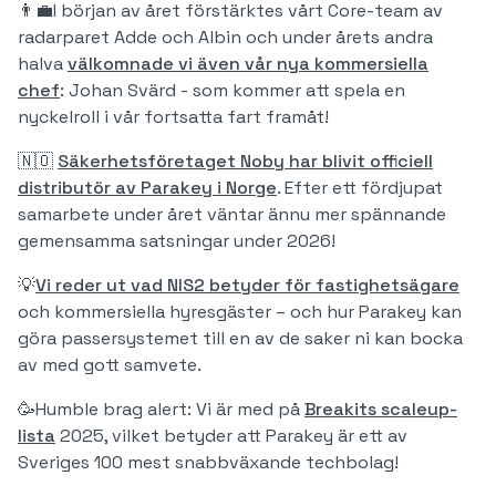
👨‍💼I början av året förstärktes vårt Core-team av
radarparet Adde och Albin och under årets andra
halva
välkomnade vi även vår nya kommersiella
chef
: Johan Svärd - som kommer att spela en
nyckelroll i vår fortsatta fart framåt!
🇳🇴
Säkerhetsföretaget Noby har blivit officiell
distributör av Parakey i Norge
. Efter ett fördjupat
samarbete under året väntar ännu mer spännande
gemensamma satsningar under 2026!
💡
Vi reder ut vad NIS2 betyder för fastighetsägare
och kommersiella hyresgäster – och hur Parakey kan
göra passersystemet till en av de saker ni kan bocka
av med gott samvete.
🥳Humble brag alert: Vi är med på
Breakits scaleup-
lista
2025, vilket betyder att Parakey är ett av
Sveriges 100 mest snabbväxande techbolag!