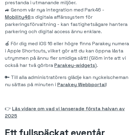
prestanda i utmanande miljöer.
🚙 Genom vår nya integration med Park46 -
Mobility46
:s digitala affärssystem för
parkeringsförvaltning - kan fastighetsägare hantera
parkering och digital access ännu enklare.
🍎 För dig med iOS 16 eller högre finns Parakey numera
i Apple Shortcuts, vilket gör att du kan öppna låsta
utrymmen på ännu fler smidiga sätt! (Glöm inte att vi
också har två gôrbra
Parakey-widgets
).
🔑 Till alla administratörers glädje kan nyckelscheman
nu sättas på minuten i
Parakey Webbportal
!
👉
Läs vidare om vad vi lanserade första halvan av
2025
Ett fullspäckat eventår