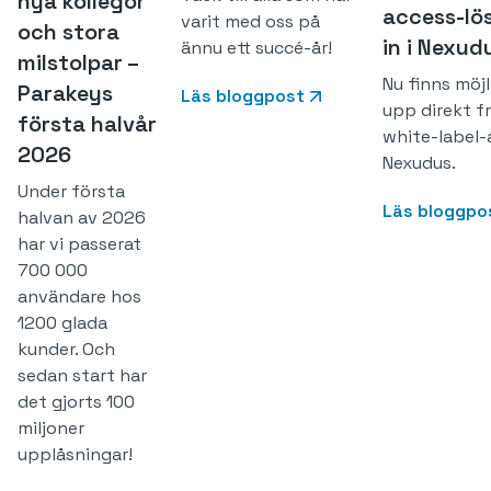
nya kollegor
access-lös
varit med oss på
och stora
in i Nexud
ännu ett succé-år!
milstolpar –
Nu finns möjl
Parakeys
Läs bloggpost
upp direkt f
första halvår
white-label-
2026
Nexudus.
Under första
Läs bloggpo
halvan av 2026
har vi passerat
700 000
användare hos
1200 glada
kunder. Och
sedan start har
det gjorts 100
miljoner
upplåsningar!