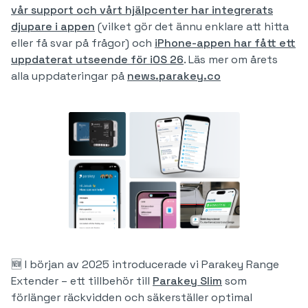
vår support och vårt hjälpcenter har integrerats
djupare i appen
(vilket gör det ännu enklare att hitta
eller få svar på frågor) och ​​
iPhone-appen har fått ett
uppdaterat utseende för iOS 26
. Läs mer om årets
alla uppdateringar på
news.parakey.co
🆕 I början av 2025 introducerade vi Parakey Range
Extender – ett tillbehör till
Parakey Slim
som
förlänger räckvidden och säkerställer optimal