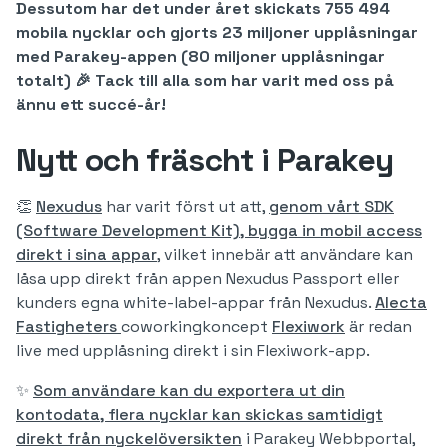
Dessutom har det under året skickats 755 494
mobila nycklar och gjorts 23 miljoner upplåsningar
med Parakey-appen (80 miljoner upplåsningar
totalt) 🎉 Tack till alla som har varit med oss på
ännu ett succé-år!
Nytt och fräscht i Parakey
👏
Nexudus
har varit först ut att,
genom vårt SDK
(Software Development Kit), bygga in mobil access
direkt i sina appar
, vilket innebär att användare kan
låsa upp direkt från appen Nexudus Passport eller
kunders egna white-label-appar från Nexudus.
Alecta
Fastigheters
coworkingkoncept
Flexiwork
är redan
live med upplåsning direkt i sin Flexiwork-app.
✨
Som användare kan du exportera ut din
kontodata, flera nycklar kan skickas samtidigt
direkt från nyckelöversikten
i Parakey Webbportal,