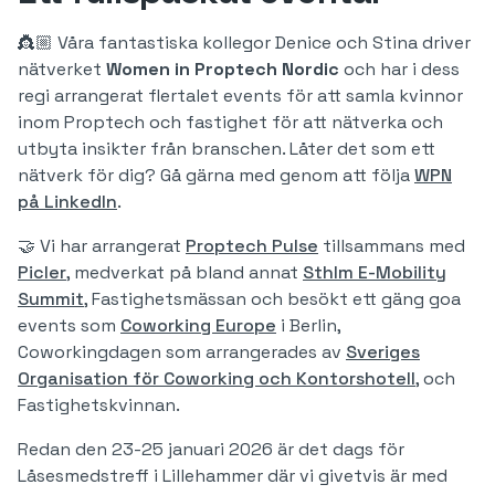
👸🏼 Våra fantastiska kollegor Denice och Stina driver
nätverket
Women in Proptech Nordic
och har i dess
regi arrangerat flertalet events för att samla kvinnor
inom Proptech och fastighet för att nätverka och
utbyta insikter från branschen. Låter det som ett
nätverk för dig? Gå gärna med genom att följa
WPN
på LinkedIn
.
🤝 Vi har arrangerat
Proptech Pulse
tillsammans med
Picler
, medverkat på bland annat
Sthlm E-Mobility
Summit
, Fastighetsmässan och besökt ett gäng goa
events som
Coworking Europe
i Berlin,
Coworkingdagen som arrangerades av
Sveriges
Organisation för Coworking och Kontorshotell
, och
Fastighetskvinnan.
Redan den 23-25 januari 2026 är det dags för
Låsesmedstreff i Lillehammer där vi givetvis är med