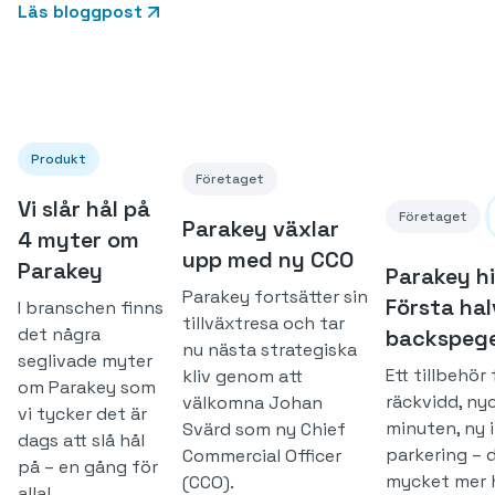
Läs bloggpost
Produkt
Företaget
Vi slår hål på
Företaget
Parakey växlar
4 myter om
upp med ny CCO
Parakey
Parakey hi
Parakey fortsätter sin
Första hal
I branschen finns
tillväxtresa och tar
det några
backspege
nu nästa strategiska
seglivade myter
Ett tillbehör
kliv genom att
om Parakey som
räckvidd, ny
välkomna Johan
vi tycker det är
minuten, ny 
Svärd som ny Chief
dags att slå hål
parkering – 
Commercial Officer
på – en gång för
mycket mer ha
(CCO).
alla!