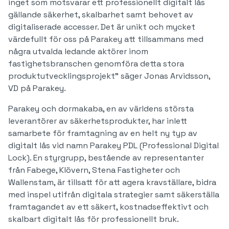
inget som motsvarar ett professionellt digitalt lås
gällande säkerhet, skalbarhet samt behovet av
digitaliserade accesser. Det är unikt och mycket
värdefullt för oss på Parakey att tillsammans med
några utvalda ledande aktörer inom
fastighetsbranschen genomföra detta stora
produktutvecklingsprojekt” säger Jonas Arvidsson,
VD på Parakey.
Parakey och dormakaba, en av världens största
leverantörer av säkerhetsprodukter, har inlett
samarbete för framtagning av en helt ny typ av
digitalt lås vid namn Parakey PDL (Professional Digital
Lock). En styrgrupp, bestående av representanter
från Fabege, Klövern, Stena Fastigheter och
Wallenstam, är tillsatt för att agera kravställare, bidra
med inspel utifrån digitala strategier samt säkerställa
framtagandet av ett säkert, kostnadseffektivt och
skalbart digitalt lås för professionellt bruk.