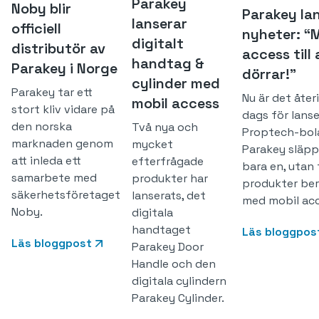
Parakey
Noby blir
Parakey la
lanserar
officiell
nyheter: “M
digitalt
distributör av
access till 
handtag &
Parakey i Norge
dörrar!”
cylinder med
Parakey tar ett
Nu är det åter
mobil access
stort kliv vidare på
dags för lanse
den norska
Två nya och
Proptech-bol
marknaden genom
mycket
Parakey släpp
att inleda ett
efterfrågade
bara en, utan
samarbete med
produkter har
produkter ber
säkerhetsföretaget
lanserats, det
med mobil acc
Noby.
digitala
handtaget
Läs bloggpos
Läs bloggpost
Parakey Door
Handle och den
digitala cylindern
Parakey Cylinder.