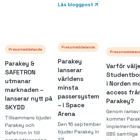
Läs bloggpost
Pressmeddelande
Pressmeddelande
Pressmeddelan
Parakey
Parakey &
Varför välj
lanserar
SAFETRON
Studentbo
världens
utmanar
i Norden mo
minsta
marknaden –
access frå
passersystem
lanserar nytt på
Parakey?
– i Space
SKYDD
Genom ramavt
Arena
Tillsammans bjuder
kommer Para
Den 16 september
Parakey och
implementera
bjuder Parakey in
Safetron in till
SBS samtliga
till