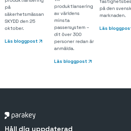
produktlansering
fastighetsbe
produktlansering
på
på den svens
av världens
säkerhetsmässan
marknaden.
minsta
SKYDD den 25
passersystem –
oktober.
Läs bloggpos
dit över 300
Läs bloggpost
personer redan är
anmälda.
Läs bloggpost
Håll dig uppdaterad