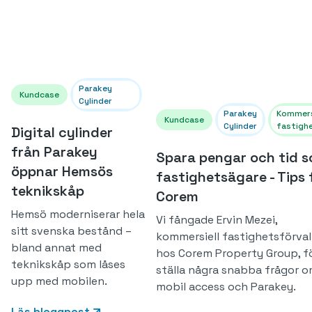
Parakey
Kundcase
Cylinder
Parakey
Kommers
Kundcase
Cylinder
fastigh
Digital cylinder
från Parakey
Spara pengar och tid 
öppnar Hemsös
fastighetsägare - Tips 
teknikskåp
Corem
Hemsö moderniserar hela
Vi fångade Ervin Mezei,
sitt svenska bestånd –
kommersiell fastighetsförval
bland annat med
hos Corem Property Group, fö
teknikskåp som låses
ställa några snabba frågor 
upp med mobilen.
mobil access och Parakey.
Läs bloggpost