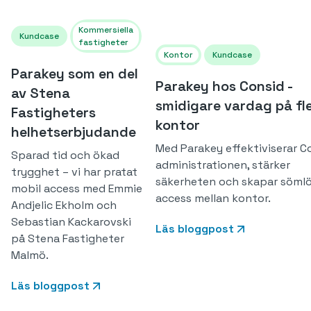
Kommersiella
Kundcase
fastigheter
Kontor
Kundcase
Parakey som en del
Parakey hos Consid -
av Stena
smidigare vardag på fl
Fastigheters
kontor
helhetserbjudande
Med Parakey effektiviserar C
Sparad tid och ökad
administrationen, stärker
trygghet – vi har pratat
säkerheten och skapar söml
mobil access med Emmie
access mellan kontor.
Andjelic Ekholm och
Sebastian Kackarovski
Läs bloggpost
på Stena Fastigheter
Malmö.
Läs bloggpost