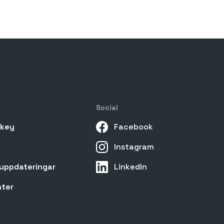
Social
akey
Facebook
Instagram
uppdateringar
LinkedIn
nter