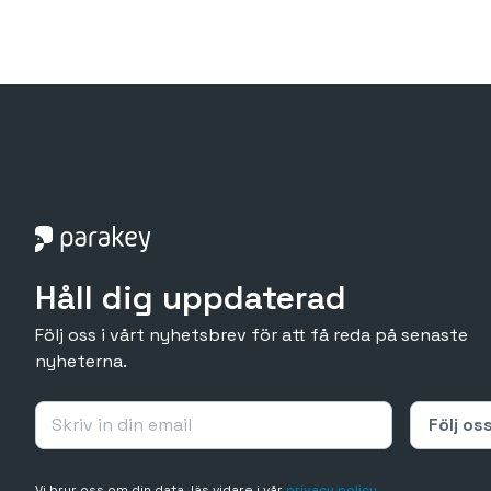
Håll dig uppdaterad
Följ oss i vårt nyhetsbrev för att få reda på senaste
nyheterna.
Vi bryr oss om din data, läs vidare i vår
privacy policy
.