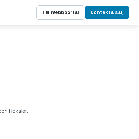
Till Webbportal
Kontakta sälj
h i lokaler.