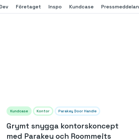
Dev
Företaget
Inspo
Kundcase
Pressmeddela
Kundcase
Kontor
Parakey Door Handle
Grymt snygga kontorskoncept
med Parakey och Roommejts