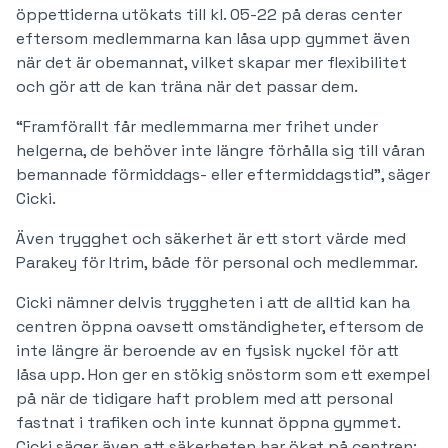
öppettiderna utökats till kl. 05-22 på deras center
eftersom medlemmarna kan låsa upp gymmet även
när det är obemannat, vilket skapar mer flexibilitet
och gör att de kan träna när det passar dem.
“Framförallt får medlemmarna mer frihet under
helgerna, de behöver inte längre förhålla sig till våran
bemannade förmiddags- eller eftermiddagstid”, säger
Cicki.
Även trygghet och säkerhet är ett stort värde med
Parakey för Itrim, både för personal och medlemmar.
Cicki nämner delvis tryggheten i att de alltid kan ha
centren öppna oavsett omständigheter, eftersom de
inte längre är beroende av en fysisk nyckel för att
låsa upp. Hon ger en stökig snöstorm som ett exempel
på när de tidigare haft problem med att personal
fastnat i trafiken och inte kunnat öppna gymmet.
Cicki säger även att säkerheten har ökat på centren: