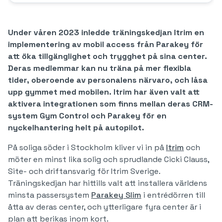
Under våren 2023 inledde träningskedjan Itrim en
implementering av mobil access från Parakey för
att öka tillgänglighet och trygghet på sina center.
Deras medlemmar kan nu träna på mer flexibla
tider, oberoende av personalens närvaro, och låsa
upp gymmet med mobilen. Itrim har även valt att
aktivera integrationen som finns mellan deras CRM-
system Gym Control och Parakey för en
nyckelhantering helt på autopilot.
På soliga söder i Stockholm kliver vi in på
Itrim
och
möter en minst lika solig och sprudlande Cicki Clauss,
Site- och driftansvarig för Itrim Sverige.
Träningskedjan har hittills valt att installera världens
minsta passersystem
Parakey Slim
i entrédörren till
åtta av deras center, och ytterligare fyra center är i
plan att berikas inom kort.