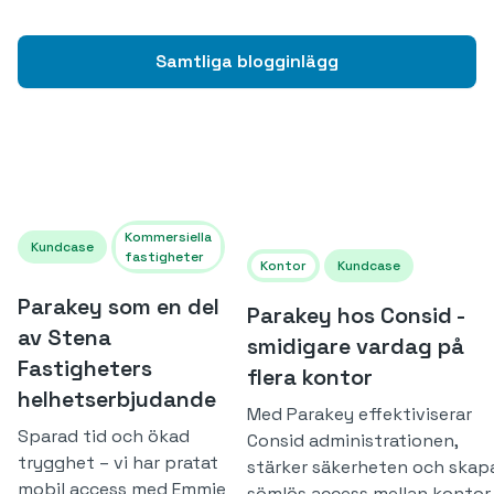
Samtliga blogginlägg
Kommersiella
Kundcase
fastigheter
Kontor
Kundcase
Parakey som en del
Parakey hos Consid -
av Stena
smidigare vardag på
Fastigheters
flera kontor
helhetserbjudande
Med Parakey effektiviserar
Sparad tid och ökad
Consid administrationen,
trygghet – vi har pratat
stärker säkerheten och skap
mobil access med Emmie
sömlös access mellan kontor.