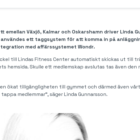
itt emellan Växjö, Kalmar och Oskarshamn driver Linda
is användes ett taggsystem för att komma in på anlägg
ntegration med affärssystemet Wondr.
ckel till Lindas Fitness Center automatiskt skickas ut till
s hemsida. Skulle ett medlemskap avslutas tas även den m
gen ökat tillgängligheten till gymmet och därmed även vå
tt tappa medlemmar”, säger Linda Gunnarsson.