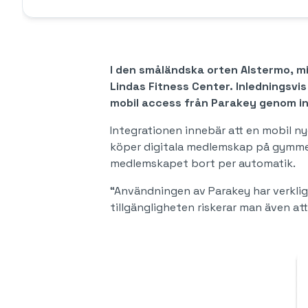
I den småländska orten Alstermo, m
Lindas Fitness Center. Inledningsv
mobil access från Parakey genom i
Integrationen innebär att en mobil ny
köper digitala medlemskap på gymmet
medlemskapet bort per automatik.
“Användningen av Parakey har verkli
tillgängligheten riskerar man även a