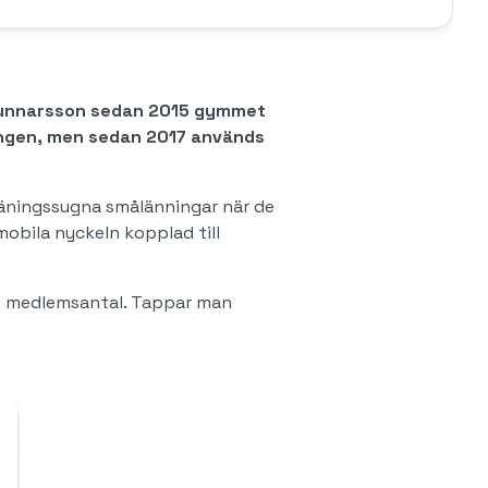
 Gunnarsson sedan 2015 gymmet
ningen, men sedan 2017 används
 träningssugna smålänningar när de
obila nyckeln kopplad till
rt medlemsantal. Tappar man