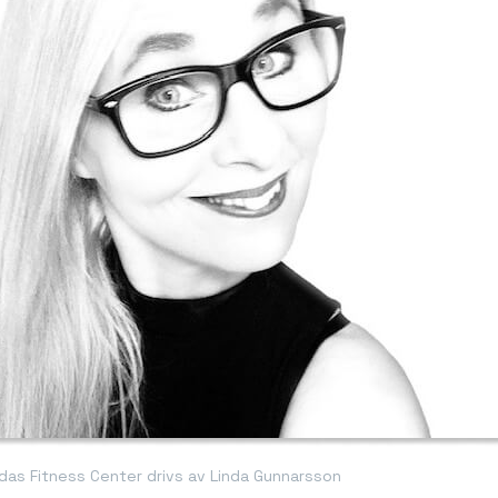
ndas Fitness Center drivs av Linda Gunnarsson