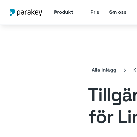
Produkt
Pris
Om oss
Alla inlägg
K
Tillg
för L