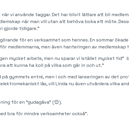
när vi använde taggar. Det har blivit lättare att bli medl
medlemskap när man vill utan att behöva boka ett möte. Des
 gjorde tidigare.”
 avgörande för en verksamhet som hennes. En sommar ökade
å för medlemmarna, men även hanteringen av medlemskap har
n mycket arbete, men nu sparar vi istället mycket tid” b
a att kunna ha koll på vilka som går in och ut.”
d på gymmets entré, men i och med lanseringen av det prof
elektromekaniskt lås, vill Linda nu även utvärdera vilka an
sning för en “gudagåva” (😊).
rmed bra för mindre verksamheter också”.