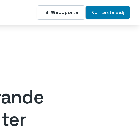
Till Webbportal
Kontakta sälj
rande
nter