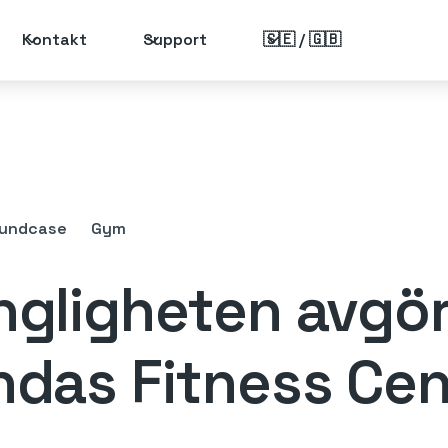
Kontakt
Support
🇸🇪 / 🇬🇧
undcase
Gym
ängligheten avgö
indas Fitness Ce