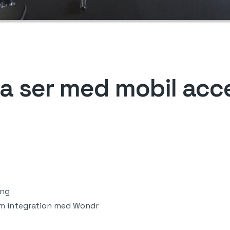
da ser med mobil acc
ing
om integration med Wondr