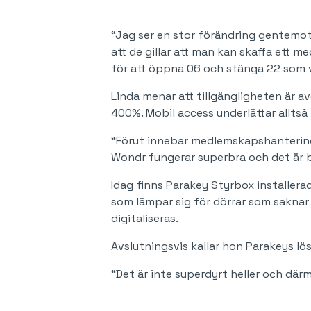
“Jag ser en stor förändring gentemot 
att de gillar att man kan skaffa ett 
för att öppna 06 och stänga 22 som vi
Linda menar att tillgängligheten är
400%. Mobil access underlättar allts
“Förut innebar medlemskapshanteringe
Wondr fungerar superbra och det är br
Idag finns Parakey Styrbox installera
som lämpar sig för dörrar som saknar 
digitaliseras.
Avslutningsvis kallar hon Parakeys lö
“Det är inte superdyrt heller och dä