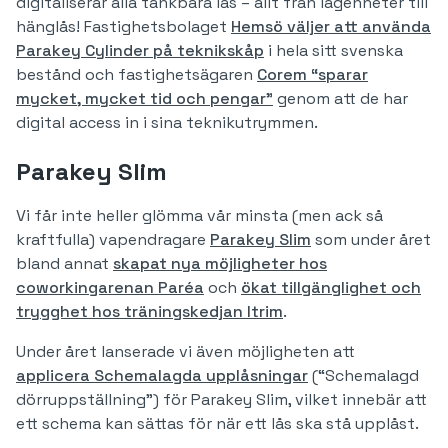
digitaliserar alla tänkbara lås – allt från lägenheter till
hänglås! Fastighetsbolaget
Hemsö väljer att använda
Parakey Cylinder på teknikskåp
i hela sitt svenska
bestånd och fastighetsägaren
Corem “sparar
mycket, mycket tid och pengar”
genom att de har
digital access in i sina teknikutrymmen.
Parakey Slim
Vi får inte heller glömma vår minsta (men ack så
kraftfulla) vapendragare
Parakey Slim
som under året
bland annat
skapat nya möjligheter hos
coworkingarenan Paréa
och
ökat tillgänglighet och
trygghet hos träningskedjan Itrim
.
Under året lanserade vi även möjligheten att
applicera Schemalagda upplåsningar
(“Schemalagd
dörruppställning”) för Parakey Slim, vilket innebär att
ett schema kan sättas för när ett lås ska stå upplåst.