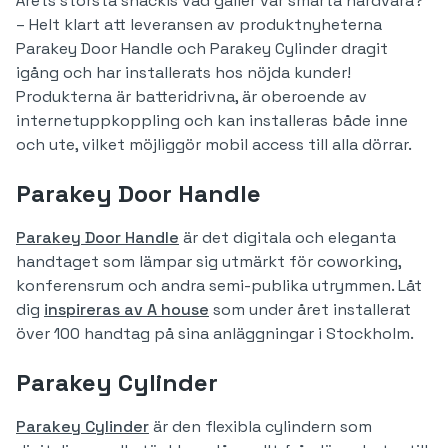
Årets största snackis vad gäller vår smarta hårdvara?
– Helt klart att leveransen av produktnyheterna
Parakey Door Handle och Parakey Cylinder dragit
igång och har installerats hos nöjda kunder!
Produkterna är batteridrivna, är oberoende av
internetuppkoppling och kan installeras både inne
och ute, vilket möjliggör mobil access till alla dörrar.
Parakey Door Handle
Parakey Door Handle
är det digitala och eleganta
handtaget som lämpar sig utmärkt för coworking,
konferensrum och andra semi-publika utrymmen. Låt
dig
inspireras av A house
som under året installerat
över 100 handtag på sina anläggningar i Stockholm.
Parakey Cylinder
Parakey Cylinder
är den flexibla cylindern som