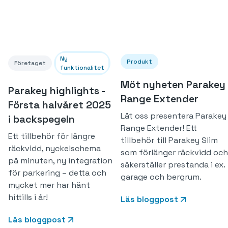
Ny
Produkt
Företaget
funktionalitet
Möt nyheten Parakey
Parakey highlights -
Range Extender
Första halvåret 2025
Låt oss presentera Parakey
i backspegeln
Range Extender! Ett
Ett tillbehör för längre
tillbehör till Parakey Slim
räckvidd, nyckelschema
som förlänger räckvidd och
på minuten, ny integration
säkerställer prestanda i ex.
för parkering – detta och
garage och bergrum.
mycket mer har hänt
hittills i år!
Läs bloggpost
Läs bloggpost