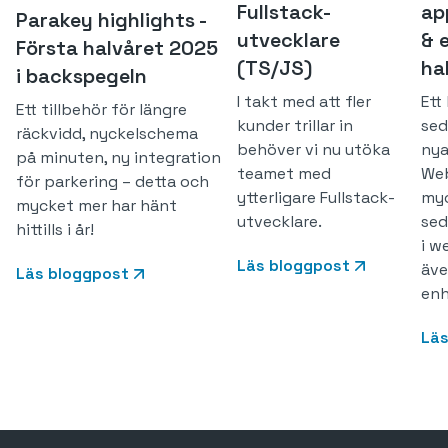
Fullstack-
ap
Parakey highlights -
utvecklare
& 
Första halvåret 2025
(TS/JS)
ha
i backspegeln
I takt med att fler
Ett
Ett tillbehör för längre
kunder trillar in
sed
räckvidd, nyckelschema
behöver vi nu utöka
nya
på minuten, ny integration
teamet med
Web
för parkering – detta och
ytterligare Fullstack-
myc
mycket mer har hänt
utvecklare.
sed
hittills i år!
i w
Läs bloggpost
äve
Läs bloggpost
enh
Läs