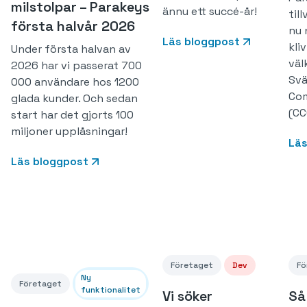
milstolpar – Parakeys
ännu ett succé-år!
til
första halvår 2026
nu 
Läs bloggpost
kli
Under första halvan av
vä
2026 har vi passerat 700
Svä
000 användare hos 1200
Com
glada kunder. Och sedan
(CC
start har det gjorts 100
miljoner upplåsningar!
Läs
Läs bloggpost
Företaget
Dev
Fö
Ny
Företaget
funktionalitet
Vi söker
Så