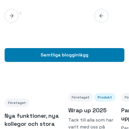
Samtliga blogginlägg
Företaget
Produkt
Fö
Företaget
Wrap up 2025
Pa
Nya funktioner, nya
up
Tack till alla som har
kollegor och stora
varit med oss på
Par