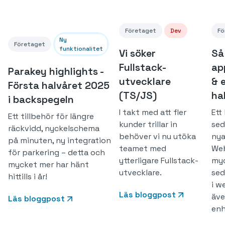
Företaget
Dev
Fö
Ny
Företaget
funktionalitet
Vi söker
Så
Fullstack-
ap
Parakey highlights -
utvecklare
& 
Första halvåret 2025
(TS/JS)
ha
i backspegeln
I takt med att fler
Ett
Ett tillbehör för längre
kunder trillar in
sed
räckvidd, nyckelschema
behöver vi nu utöka
nya
på minuten, ny integration
teamet med
Web
för parkering – detta och
ytterligare Fullstack-
myc
mycket mer har hänt
utvecklare.
sed
hittills i år!
i w
Läs bloggpost
äve
Läs bloggpost
enh