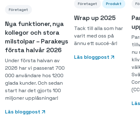
Företaget
Produkt
Fö
Företaget
Wrap up 2025
Pa
Nya funktioner, nya
up
Tack till alla som har
kollegor och stora
varit med oss på
Par
milstolpar – Parakeys
ännu ett succé-år!
til
första halvår 2026
nu 
Läs bloggpost
kli
Under första halvan av
vä
2026 har vi passerat 700
Svä
000 användare hos 1200
Com
glada kunder. Och sedan
(CC
start har det gjorts 100
miljoner upplåsningar!
Läs
Läs bloggpost