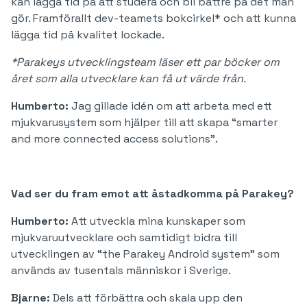
kan lägga tid på att studera och bli bättre på det man
gör. Framförallt dev-teamets bokcirkel* och att kunna
lägga tid på kvalitet lockade.
*Parakeys utvecklingsteam läser ett par böcker om
året som alla utvecklare kan få ut värde från.
Humberto:
Jag gillade idén om att arbeta med ett
mjukvarusystem som hjälper till att skapa “smarter
and more connected access solutions”.
Vad ser du fram emot att åstadkomma på Parakey?
Humberto:
Att utveckla mina kunskaper som
mjukvaruutvecklare och samtidigt bidra till
utvecklingen av “the Parakey Android system” som
används av tusentals människor i Sverige.
Bjarne:
Dels att förbättra och skala upp den