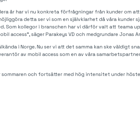
 flera år har vi nu konkreta förfrågningar från kunder om
jliggöra detta ser vi som en självklarhet då våra kunder sjä
ed. Som kollegor i branschen har vi därför valt att teama up
mobil access”, säger Parakeys VD och medgrundare Jonas A
välkända i Norge. Nu ser vi att det samma kan ske väldigt sna
verantör av mobil access som en av våra samarbetspartners”
 sommaren och fortsätter med hög intensitet under hösten