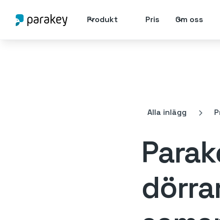
Produkt
Pris
Om oss
Alla inlägg
P
Parak
dörra