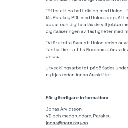
“Efter att ha haft dialog med Unloc i
lås Parakey PDL med Unlocs app. Att mö
appar och digitala lås de vill jobba m
digitaliseringen av fastigheter med 
“Vi är stolta över att Unloc redan är 
fantastiskt att ha Nordens största le
Unloc.
Utvecklingsarbetet påbörjades under
nyttjas redan innan årsskiftet.
För ytterligare information:
Jonas Arvidsson
VD och medgrundare, Parakey
jonas@parakey.co