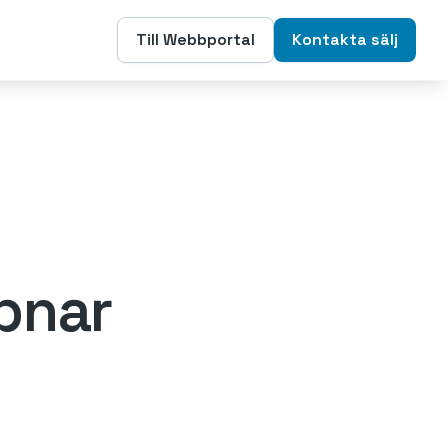
Till Webbportal
Kontakta sälj
pnar