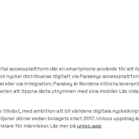
igital accessplattform där en smartphone används för att
bil nyckel distribueras digitalt via Parakeys accessplattfo
 eller via integration. Parakey är Nordens största leveran
eten att öppna låsta utrymmen med sina mobiler. Läs vid
 tillväxt, med ambition att bli världens digitala nyckelkni
ljoner dörrar sedan bolagets start 2017. Unlocs uppdrag är
nklare för människor. Läs mer på
unloc.app