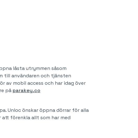
 öppna låsta utrymmen såsom
rm till användaren och tjänsten
tör av mobil access och har idag över
are på
parakey.co
ppa. Unloc önskar öppna dörrar för alla
 att förenkla allt som har med