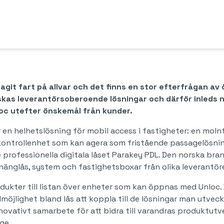
tagit fart på allvar och det finns en stor efterfrågan a
r önskas leverantörsoberoende lösningar och därför inled
oc utefter önskemål från kunder.
en helhetslösning för mobil access i fastigheter: en molnt
ntrollenhet som kan agera som fristående passagelösning 
rofessionella digitala låset Parakey PDL. Den norska bran
 hänglås, system och fastighetsboxar från olika leverantör
dukter till listan över enheter som kan öppnas med Unloc. 
öjlighet bland lås att koppla till de lösningar man utveck
novativt samarbete för att bidra till varandras produktu
ge.