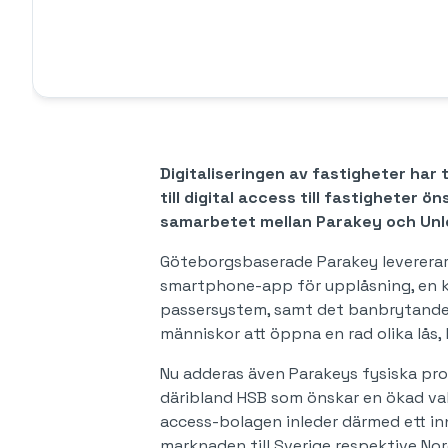
Digitaliseringen av fastigheter har 
till digital access till fastighete
samarbetet mellan Parakey och Unl
Göteborgsbaserade Parakey levererar 
smartphone-app för upplåsning, en ko
passersystem, samt det banbrytande p
människor att öppna en rad olika lås,
Nu adderas även Parakeys fysiska pro
däribland HSB som önskar en ökad valm
access-bolagen inleder därmed ett in
marknaden till Sverige respektive Nor