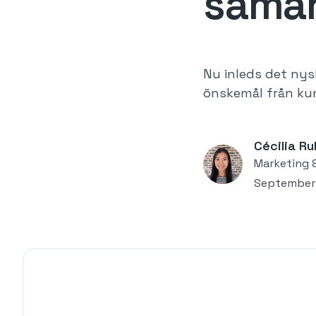
sama
Nu inleds det ny
önskemål från ku
Cécilia Ru
Marketing 
September 