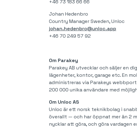
+46 73 183 66 66
Johan Hedenbro
Country Manager Sweden, Unloc
johan.hedenbro@unloc.app
+46 70 249 57 92
‍Om Parakey
Parakey AB utvecklar och säljer en d
lägenheter, kontor, garage etc. En mo
administreras via Parakeys webbportal
200 000 unika användare med möjligh
Om Unloc AS
Unloc är ett norsk teknikbolag i snabb
överallt — och har öppnat mer än 2 mi
nycklar att göra, och göra vardagen e