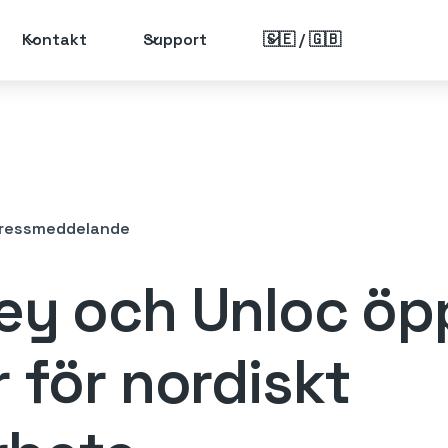
Kontakt
Support
🇸🇪 / 🇬🇧
ressmeddelande
ey och Unloc öp
r för nordiskt