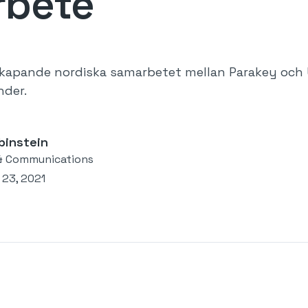
rbete
skapande nordiska samarbetet mellan Parakey och 
nder.
binstein
& Communications
23, 2021