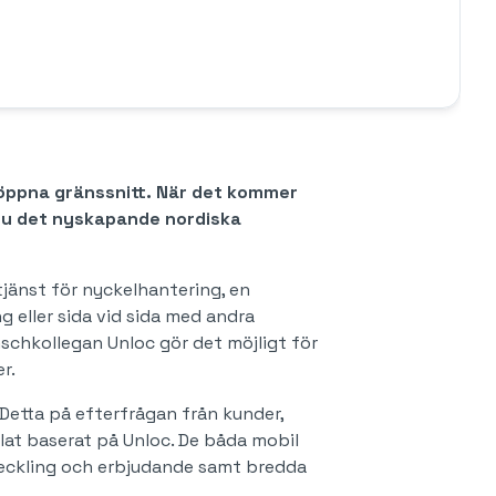
v öppna gränssnitt. När det kommer
s nu det nyskapande nordiska
jänst för nyckelhantering, en
eller sida vid sida med andra
schkollegan Unloc gör det möjligt för
er.
Detta på efterfrågan från kunder,
lat baserat på Unloc. De båda mobil
tveckling och erbjudande samt bredda