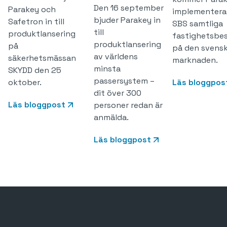
Den 16 september
Parakey och
implementera
bjuder Parakey in
Safetron in till
SBS samtliga
till
produktlansering
fastighetsbe
produktlansering
på
på den svens
av världens
säkerhetsmässan
marknaden.
minsta
SKYDD den 25
passersystem –
oktober.
Läs bloggpos
dit över 300
Läs bloggpost
personer redan är
anmälda.
Läs bloggpost