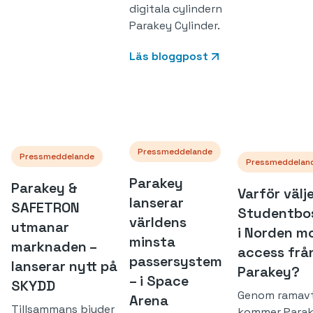
digitala cylindern
Parakey Cylinder.
Läs bloggpost
Pressmeddelande
Pressmeddelande
Pressmeddelan
Parakey
Parakey &
Varför välj
lanserar
SAFETRON
Studentbo
världens
utmanar
i Norden mo
minsta
marknaden –
access frå
passersystem
lanserar nytt på
Parakey?
– i Space
SKYDD
Genom ramavt
Arena
Tillsammans bjuder
kommer Para