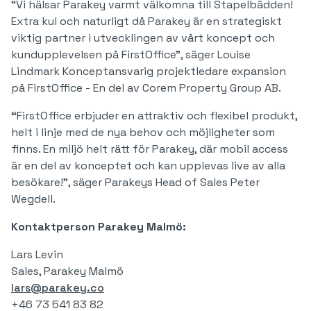
“Vi hälsar Parakey varmt välkomna till Stapelbädden!
Extra kul och naturligt då Parakey är en strategiskt
viktig partner i utvecklingen av vårt koncept och
kundupplevelsen på FirstOffice”, säger Louise
Lindmark Konceptansvarig projektledare expansion
på FirstOffice - En del av Corem Property Group AB.
“
FirstOffice erbjuder en attraktiv och flexibel produkt,
helt i linje med de nya behov och möjligheter som
finns. En miljö helt rätt för Parakey, där mobil access
är en del av konceptet och kan upplevas live av alla
besökare!”, säger Parakeys Head of Sales Peter
Wegdell.
Kontaktperson Parakey Malmö:
​​Lars Levin
Sales, Parakey Malmö
lars@parakey.co
+46 73 541 83 82