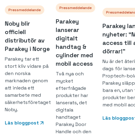
Pressmeddelande
Pressmeddelande
Pressmeddelan
Parakey
Noby blir
Parakey la
lanserar
officiell
nyheter: “M
digitalt
distributör av
access till 
handtag &
Parakey i Norge
dörrar!”
cylinder med
Parakey tar ett
Nu är det åter
mobil access
stort kliv vidare på
dags för lanse
den norska
Två nya och
Proptech-bol
marknaden genom
mycket
Parakey släpp
att inleda ett
efterfrågade
bara en, utan
samarbete med
produkter har
produkter ber
säkerhetsföretaget
lanserats, det
med mobil acc
Noby.
digitala
handtaget
Läs bloggpos
Läs bloggpost
Parakey Door
Handle och den