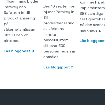
Tillsammans bjuder
kommer Para
Den 16 september
Parakey och
implementera
bjuder Parakey in
Safetron in till
SBS samtliga
till
produktlansering
fastighetsbe
produktlansering
på
på den svens
av världens
säkerhetsmässan
marknaden.
minsta
SKYDD den 25
passersystem –
oktober.
Läs bloggpos
dit över 300
Läs bloggpost
personer redan är
anmälda.
Läs bloggpost