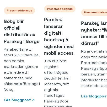
Pressmeddelande
Pressmeddelande
Pressmeddelan
Parakey
Noby blir
Parakey la
lanserar
officiell
nyheter: “M
digitalt
distributör av
access till 
handtag &
Parakey i Norge
dörrar!”
cylinder med
Parakey tar ett
Nu är det åter
mobil access
stort kliv vidare på
dags för lanse
den norska
Två nya och
Proptech-bol
marknaden genom
mycket
Parakey släpp
att inleda ett
efterfrågade
bara en, utan
samarbete med
produkter har
produkter ber
säkerhetsföretaget
lanserats, det
med mobil acc
Noby.
digitala
handtaget
Läs bloggpos
Läs bloggpost
Parakey Door
Handle och den