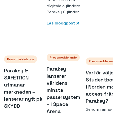
digitala cylindern
Parakey Cylinder.
Läs bloggpost
Pressmeddelande
Pressmeddelande
Pressmeddelan
Parakey
Parakey &
Varför välj
lanserar
SAFETRON
Studentbo
världens
utmanar
i Norden mo
minsta
marknaden –
access frå
passersystem
lanserar nytt på
Parakey?
– i Space
SKYDD
Genom ramavt
Arena