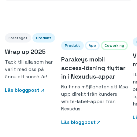
Företaget
Produkt
Produkt
App
Coworking
Wrap up 2025
V
Parakeys mobil
Tack till alla som har
m
access-lösning flyttar
varit med oss på
I
in i Nexudus‑appar
ännu ett succé-år!
n
Nu finns möjligheten att låsa
o
Läs bloggpost
upp direkt från kunders
t
white-label-appar från
h
Nexudus.
L
Läs bloggpost