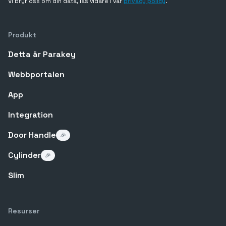
Vi bryr oss om din data, läs vidare i vår
privacy policy
.
Produkt
Detta är Parakey
Webbportalen
App
Integration
Door Handle
🎉
Cylinder
🎉
Slim
Resurser