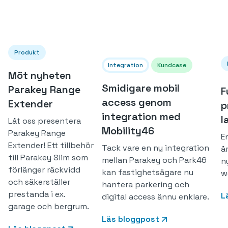
Produkt
Integration
Kundcase
Möt nyheten
Smidigare mobil
Parakey Range
F
access genom
Extender
p
integration med
l
Låt oss presentera
Mobility46
Parakey Range
E
Extender! Ett tillbehör
Tack vare en ny integration
å
till Parakey Slim som
mellan Parakey och Park46
n
förlänger räckvidd
kan fastighetsägare nu
w
och säkerställer
hantera parkering och
prestanda i ex.
L
digital access ännu enklare.
garage och bergrum.
Läs bloggpost