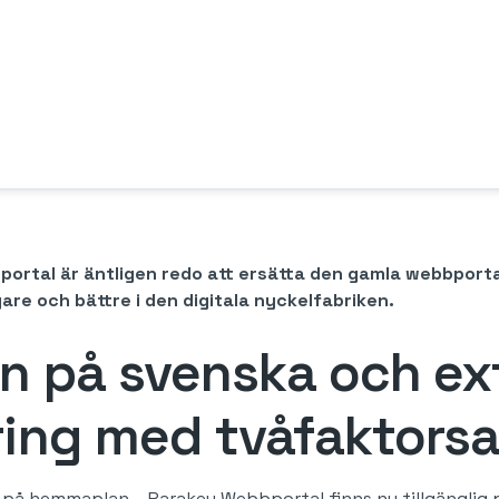
rtal är äntligen redo att ersätta den gamla webbportale
gare och bättre i den digitala nyckelfabriken.
 på svenska och ext
ing med tvåfaktorsa
är på hemmaplan – Parakey Webbportal finns nu tillgänglig