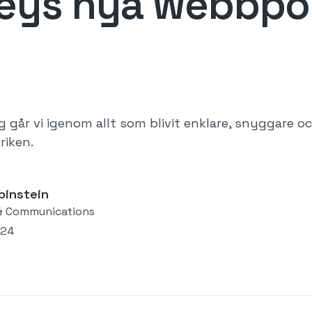
eys nya webbpo
g går vi igenom allt som blivit enklare, snyggare oc
riken.
binstein
& Communications
024