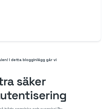
n! I detta blogginlägg går vi
ra säker
utentisering
 på både engelska och svenska!
Du