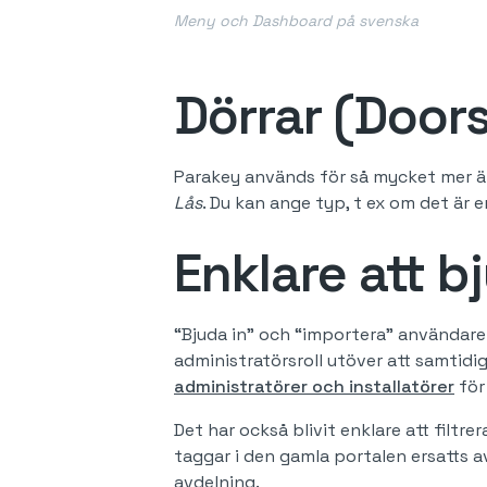
Meny och Dashboard på svenska
Dörrar (Doors
Parakey används för så mycket mer än
Lås
. Du kan ange typ, t ex om det är 
Enklare att b
“Bjuda in” och “importera” användare 
administratörsroll utöver att samtidigt
administratörer och installatörer
för
Det har också blivit enklare att filtr
taggar i den gamla portalen ersatts 
avdelning.