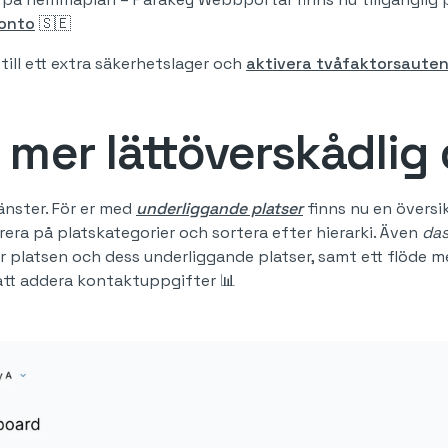
konto
🇸🇪
ill ett extra säkerhetslager och
aktivera tvåfaktorsauten
mer lättöverskådlig
änster. För er med
underliggande platser
finns nu en övers
rera på platskategorier och sortera efter hierarki. Även
da
ör platsen och dess underliggande platser, samt ett flöde 
 att addera kontaktuppgifter 📊