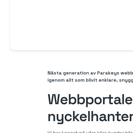
Nästa generation av Parakeys webbpo
igenom allt som blivit enklare, snyg
Webbportalen
nyckelhanter
Vi har lyssnat på våra kära kunder h