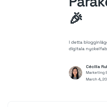
Parak
🎉
I detta blogginläg
digitala nyckelfab
Cécilia Ru
Marketing 
March 4, 2