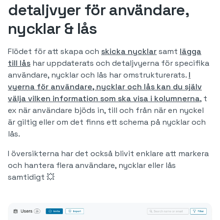
detaljvyer för användare,
nycklar & lås
Flödet för att skapa och
skicka nycklar
samt
lägga
till lås
har uppdaterats och detaljvyerna för specifika
användare, nycklar och lås har omstrukturerats.
I
vyerna för användare, nycklar och lås kan du själv
välja vilken information som ska visa i kolumnerna
, t
ex när användare bjöds in, till och från när en nyckel
är giltig eller om det finns ett schema på nycklar och
lås.
I översikterna har det också blivit enklare att markera
och hantera flera användare, nycklar eller lås
samtidigt 💥