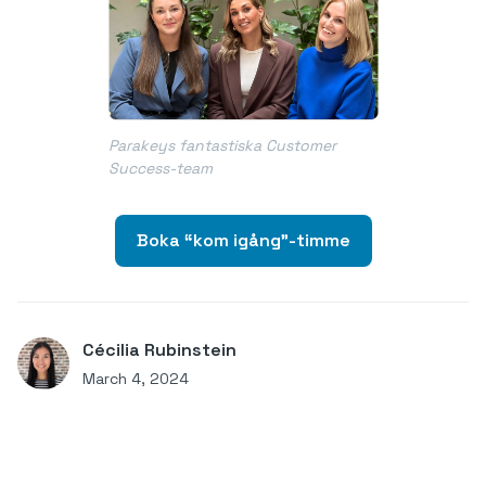
Parakeys fantastiska Customer
Success-team
Boka “kom igång"-timme
Cécilia Rubinstein
March 4, 2024