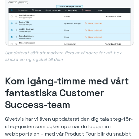
Uppdaterat sätt att markera flera användare för att t ex
skicka en ny nyckel till dem
Kom igång-timme med vårt
fantastiska Customer
Success-team
Givetvis har vi även uppdaterat den digitala steg-för-
steg-guiden som dyker upp när du loggar in i
webbportalen – med vår Product Tour blir du snabbt